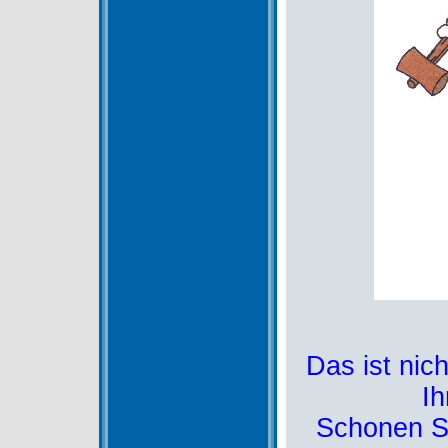
Das ist nic
I
Schonen Si