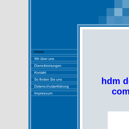
hdm do
com